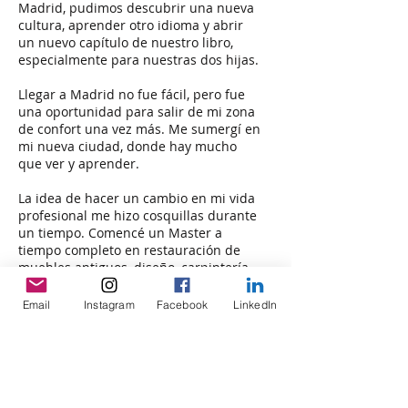
Madrid, pudimos descubrir una nueva
cultura, aprender otro idioma y abrir
un nuevo capítulo de nuestro libro,
especialmente para nuestras dos hijas.
Llegar a Madrid no fue fácil, pero fue
una oportunidad para salir de mi zona
de confort una vez más. Me sumergí en
mi nueva ciudad, donde hay mucho
que ver y aprender.
La idea de hacer un cambio en mi vida
profesional me hizo cosquillas durante
un tiempo. Comencé un Master a
tiempo completo en restauración de
muebles antiguos, diseño, carpintería
básica y técnicas de pintura decorativa.
Continué mi sed de aprender pintura
Email
Instagram
Facebook
LinkedIn
con un artista-maestro que se formó en
la escuela "Escuela Bellas Artes" de
Madrid.
La idea más inquietante en el mundo
actual es que es más barato comprar